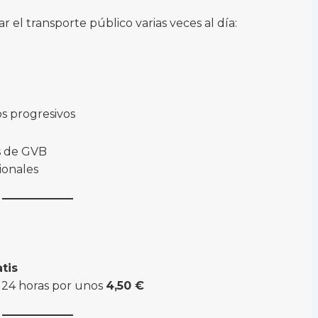
 el transporte público varias veces al día:
os progresivos
os de GVB
ionales
atis
de 24 horas por unos
4,50 €